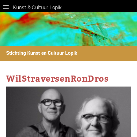
Kunst & Cultuur Lopik
Stichting Kunst en Cultuur Lopik
WilStraversenRonDros