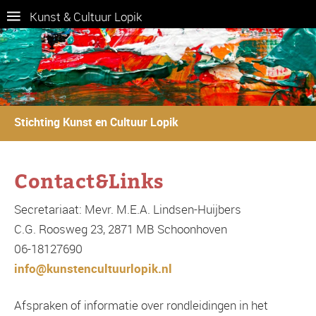
Kunst & Cultuur Lopik
Stichting Kunst en Cultuur Lopik
Contact&Links
Secretariaat: Mevr. M.E.A. Lindsen-Huijbers
C.G. Roosweg 23, 2871 MB Schoonhoven
06-18127690
info@kunstencultuurlopik.nl
Afspraken of informatie over rondleidingen in het