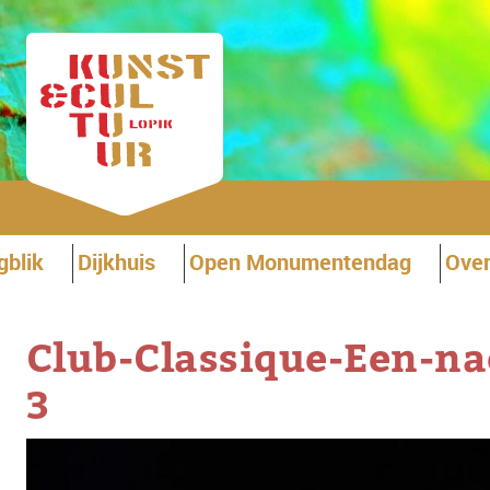
gblik
Dijkhuis
Open Monumentendag
Over
Club-Classique-Een-na
3