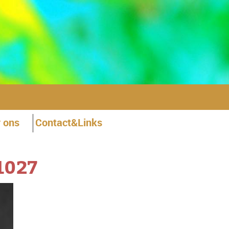
 ons
Contact&Links
1027