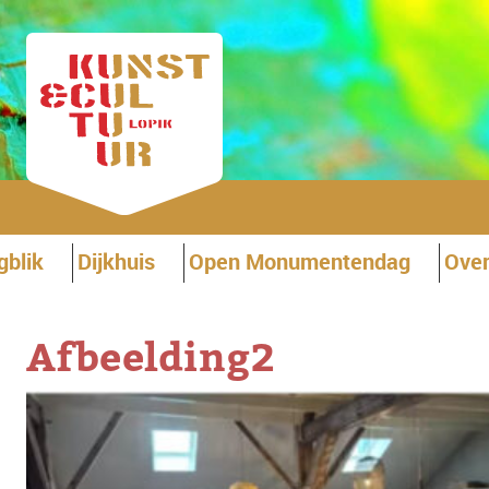
gblik
Dijkhuis
Open Monumentendag
Over
Afbeelding2