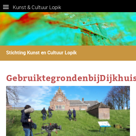
Kunst & Cultuur Lopik
Stichting Kunst en Cultuur Lopik
GebruiktegrondenbijDijkhui