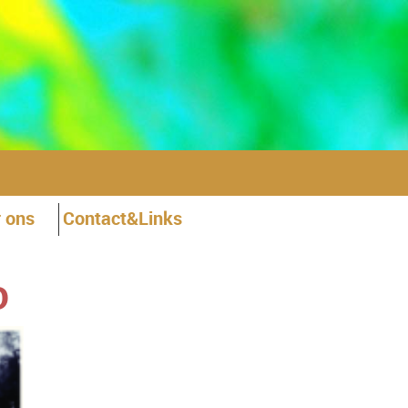
 ons
Contact&Links
D