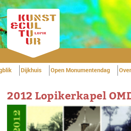
gblik
Dijkhuis
Open Monumentendag
Over
2012 Lopikerkapel OM