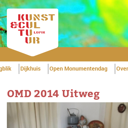
gblik
Dijkhuis
Open Monumentendag
Over
OMD 2014 Uitweg