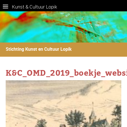
Kunst & Cultuur Lopik
Stichting Kunst en Cultuur Lopik
K&C_OMD_2019_boekje_webs