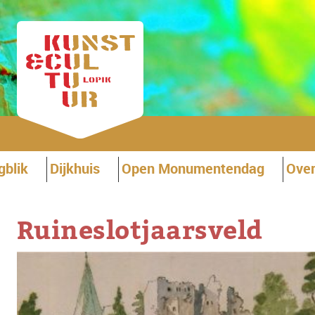
gblik
Dijkhuis
Open Monumentendag
Over
Ruineslotjaarsveld