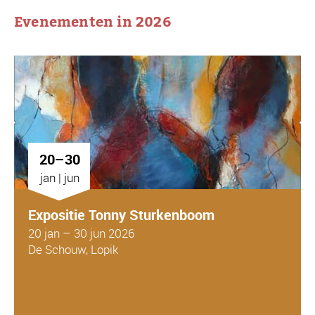
Evenementen in 2026
20–30
jan | jun
Expositie Tonny Sturkenboom
20 jan – 30 jun 2026
De Schouw, Lopik