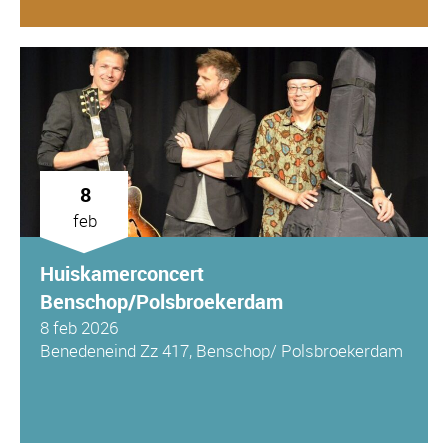
8
feb
Huiskamerconcert
Benschop/Polsbroekerdam
8 feb 2026
Benedeneind Zz 417, Benschop/ Polsbroekerdam