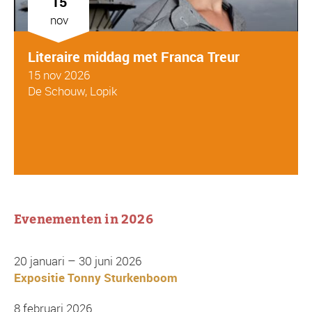
15
nov
Literaire middag met Franca Treur
15 nov 2026
De Schouw, Lopik
Evenementen in 2026
20 januari – 30 juni 2026
Expositie Tonny Sturkenboom
8 februari 2026