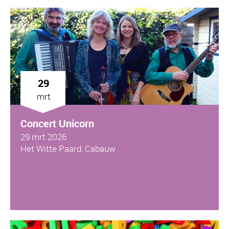
29
mrt
Concert Unicorn
29 mrt 2026
Het Witte Paard, Cabauw