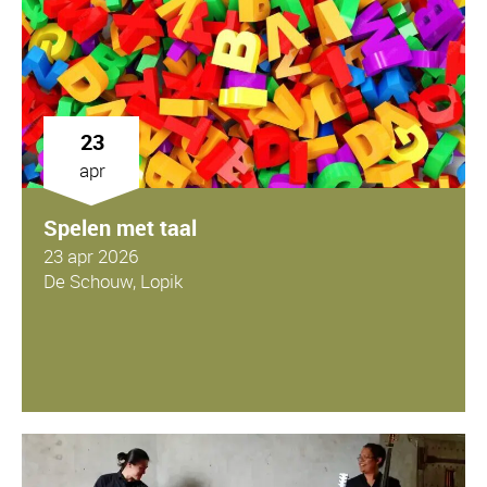
23
apr
Spelen met taal
23 apr 2026
De Schouw, Lopik