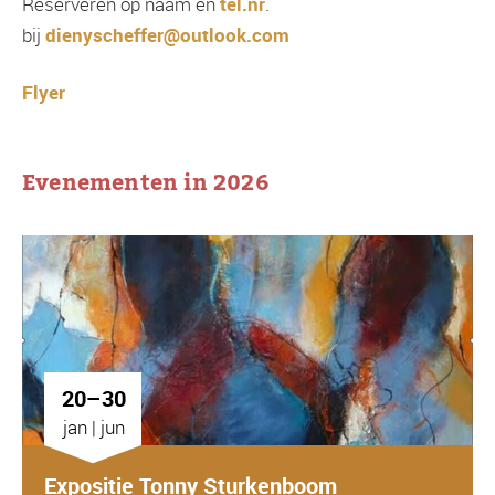
Reserveren op naam en
tel.nr
.
bij
dienyscheffer@outlook.com
Flyer
Evenementen in 2026
20–30
jan | jun
Expositie Tonny Sturkenboom