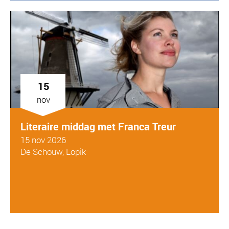
15
nov
Literaire middag met Franca Treur
15 nov 2026
De Schouw, Lopik