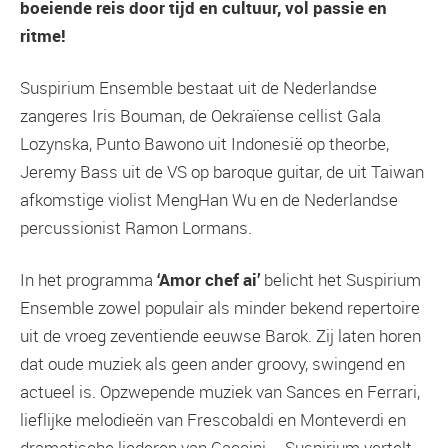
boeiende reis door tijd en cultuur, vol passie en
ritme!
Suspirium Ensemble bestaat uit de Nederlandse
zangeres Iris Bouman, de Oekraïense cellist Gala
Lozynska, Punto Bawono uit Indonesië op theorbe,
Jeremy Bass uit de VS op baroque guitar, de uit Taiwan
afkomstige violist MengHan Wu en de Nederlandse
percussionist Ramon Lormans.
In het programma
‘Amor chef ai’
belicht het Suspirium
Ensemble zowel populair als minder bekend repertoire
uit de vroeg zeventiende eeuwse Barok. Zij laten horen
dat oude muziek als geen ander groovy, swingend en
actueel is. Opzwepende muziek van Sances en Ferrari,
lieflijke melodieën van Frescobaldi en Monteverdi en
dramatische liederen van Caccini … Suspirium vertelt