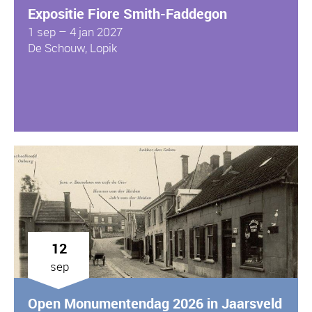
Expositie Fiore Smith-Faddegon
1 sep – 4 jan 2027
De Schouw, Lopik
12
sep
Open Monumentendag 2026 in Jaarsveld