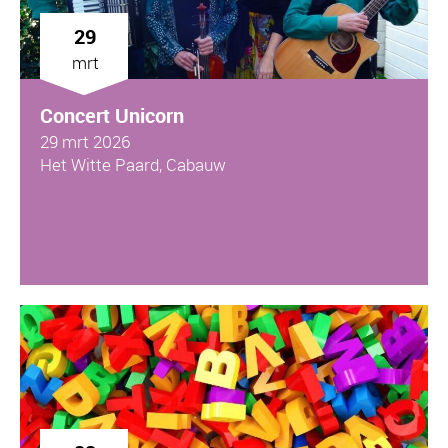
29
mrt
Concert Unicorn
29 mrt 2026
Het Witte Paard, Cabauw