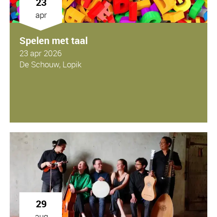
23
apr
Spelen met taal
23 apr 2026
De Schouw, Lopik
29
aug