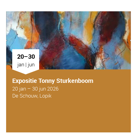
20–30
jan | jun
Expositie Tonny Sturkenboom
20 jan – 30 jun 2026
De Schouw, Lopik