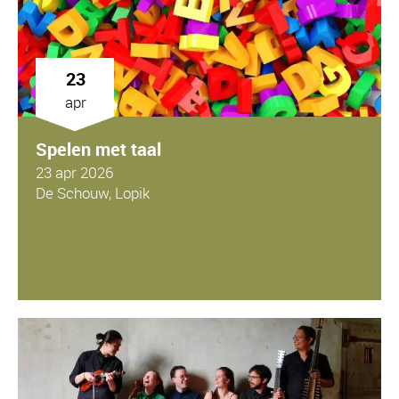
23
apr
Spelen met taal
23 apr 2026
De Schouw, Lopik