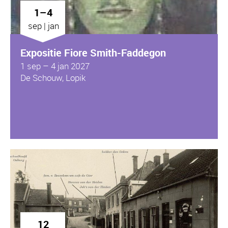
1–4
sep | jan
Expositie Fiore Smith-Faddegon
1 sep – 4 jan 2027
De Schouw, Lopik
12