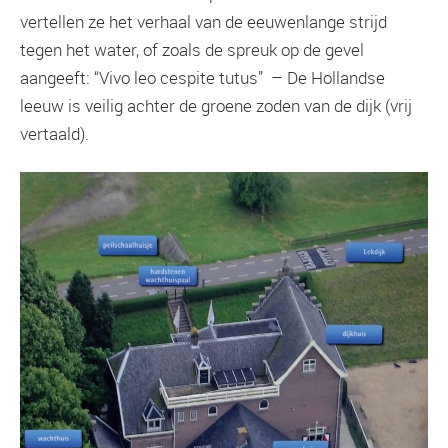
vertellen ze het verhaal van de eeuwenlange strijd
tegen het water, of zoals de spreuk op de gevel
aangeeft: “Vivo leo cespite tutus” – De Hollandse
leeuw is veilig achter de groene zoden van de dijk (vrij
vertaald).