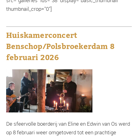
src="galleries" ids="38" display="basic_thumbnail"
thumbnail_crop="0"]
Huiskamerconcert
Benschop/Polsbroekerdam 8
februari 2026
De sfeervolle boerderij van Eline en Edwin van Os werd
op 8 februari weer omgetoverd tot een prachtige