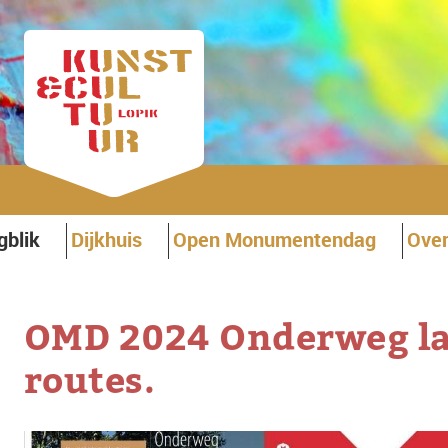
gblik
Dijkhuis
Open Monumentendag
Over
OMD 2024 Onderweg la
routes.