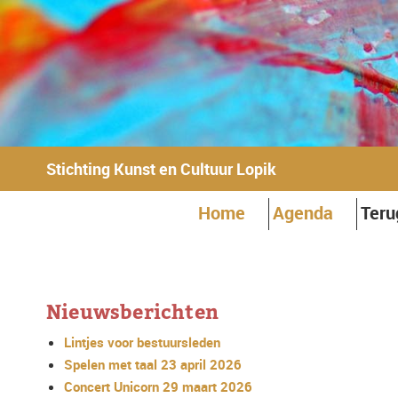
Stichting Kunst en Cultuur Lopik
Home
Agenda
Teru
Nieuwsberichten
Lintjes voor bestuursleden
Spelen met taal 23 april 2026
Concert Unicorn 29 maart 2026