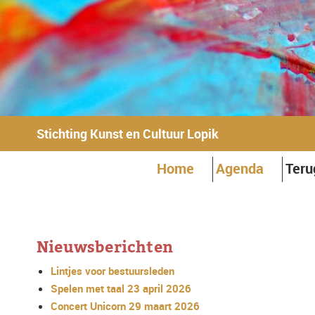
Stichting Kunst en Cultuur Lopik
Home
Agenda
Teru
Nieuwsberichten
Lintjes voor bestuursleden
Spelen met taal 23 april 2026
Concert Unicorn 29 maart 2026