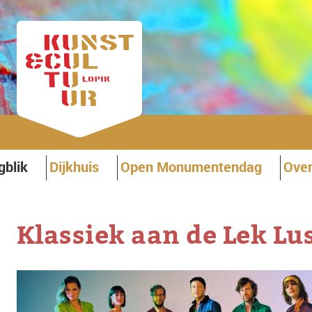
gblik
Dijkhuis
Open Monumentendag
Over
Klassiek aan de Lek L