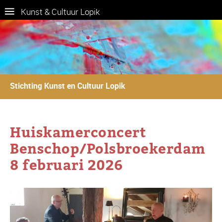
Kunst & Cultuur Lopik
Stichting Kunst en Cultuur Lopik
Huiskamerconcert
Benschop/Polsbroekerdam
8 februari 2026