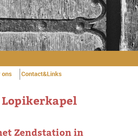
 ons
Contact&Links
 Lopikerkapel
et Zendstation in