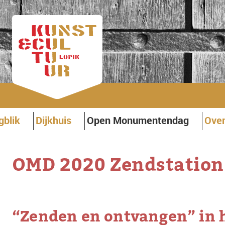
gblik
Dijkhuis
Open Monumentendag
Over
OMD 2020 Zendstation
“Zenden en ontvangen” in h