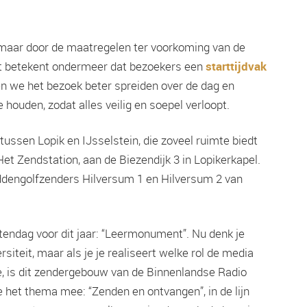
aar door de maatregelen ter voorkoming van de
Dit betekent ondermeer dat bezoekers een
starttijdvak
en we het bezoek beter spreiden over de dag en
houden, zodat alles veilig en soepel verloopt.
ussen Lopik en IJsselstein, die zoveel ruimte biedt
t Zendstation, aan de Biezendijk 3 in Lopikerkapel.
ddengolfzenders Hilversum 1 en Hilversum 2 van
endag voor dit jaar: “Leermonument”. Nu denk je
rsiteit, maar als je je realiseert welke rol de media
ie, is dit zendergebouw van de Binnenlandse Radio
 het thema mee: “Zenden en ontvangen”, in de lijn