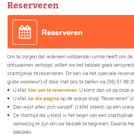
Reserveren
Om te zorgen dat iedereen voldoende ruimte heeft om de v
ontspannen verloopt, willen we het bezoek goed verspreid
starttijdvak te reserveren. Dit kan via het speciale re
grote voorkeur!) of door met ons te bellen via ‭(06) 51 98 20
U klikt
hier om te reserveren
.
U komt dan uit op onze p
U klikt
op die pagina
op de oranje knop “Reserveren” (i
Dan wijst alles zich vanzelf. U klikt steeds op een ora
De starttijd die u kiest is het begin van een starttijdv
aanwezig te zijn om uw bezoek te beginnen. Daarna hee
bekijken.