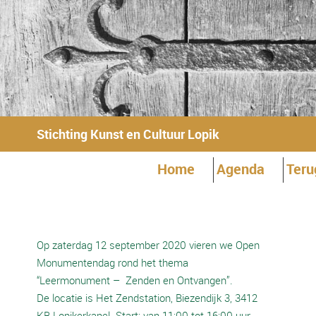
Stichting Kunst en Cultuur Lopik
Home
Agenda
Teru
Op zaterdag 12 september 2020 vieren we Open
Monumentendag rond het thema
“Leermonument – Zenden en Ontvangen”.
De locatie is Het Zendstation, Biezendijk 3, 3412
KB Lopikerkapel. Start: van 11:00 tot 16:00 uur.